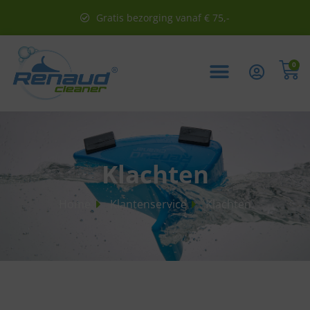
Gratis bezorging vanaf € 75,-
0
Klachten
Home
Klantenservice
Klachten