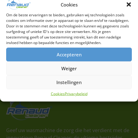
Cookies
Uit voorraad leverbaar
Om de beste ervaringen te bieden, gebruiken wij technologieën zoals
Indien besteld op werkdagen voor 17:00 uur, wordt
cookies om informatie over je apparaat op te slaan en/of te raadplegen.
uw bestelling direct verzonden
Door in te stemmen met deze technologieën kunnen wij gegevens zoals
surfgedrag of unieke ID's op deze site verwerken. Als je geen
toestemming geeft of uw toestemming intrekt, kan dit een nadelige
invloed hebben op bepaalde functies en mogelijkheden.
14 dagen retourrecht
Accepteren
Bent u niet tevreden? Dan kunt u uw bestelling binnen
14 dagen retourneren
Weiger
Instellingen
Cookies
Privacybeleid
Geef uw wasmachine de zorg die het verdient met de
innovatieve Renaud Cleaner: de ultieme bestrijder