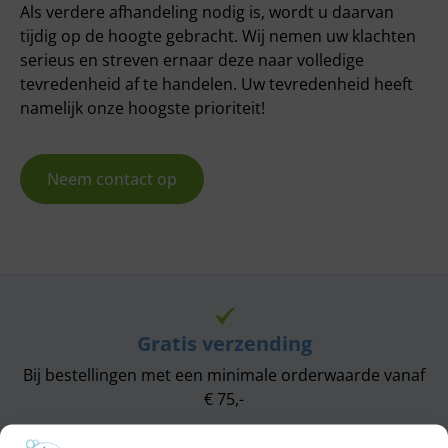
Als verdere afhandeling nodig is, wordt u daarvan
tijdig op de hoogte gebracht. Wij nemen uw klachten
serieus en streven ernaar deze naar volledige
tevredenheid af te handelen. Uw tevredenheid heeft
namelijk onze hoogste prioriteit!
Neem contact op
Gratis verzending
Bij bestellingen met een minimale orderwaarde vanaf
€ 75,-