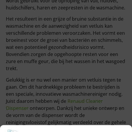
wordt gebruikt voor de ophoping van vuil, huidvet,
huidschilfers, haren en zeepresten in de wasmachine.
Het resulteert in een grijze of bruine substantie in de
wasmachine en de aanwezigheid van vetluis kan
verschillende problemen veroorzaken. Het vormt een
broeinest voor de groei van bacteriën en schimmels,
wat een potentieel gezondheidsrisico vormt.
Bovendien zorgen de opgehoopte resten voor een
zure en muffe geur, die bij het wassen in het wasgoed
trekt.
Gelukkig is er nu wel een manier om vetluis tegen te
gaan. Om dit hardnekkige probleem te bestrijden is
een speciale, innovatieve wasmachinereiniger nodig.
Juist daarom hebben wij de
Renaud Cleaner
Dispenser
ontworpen. Dankzij het unieke ontwerp en
de vorm van de dispenser wordt de
reinigingsvloeistof gelijkmatig verdeeld over de gehele
wasmachine. Hierdoor worden de kuip en de trommel