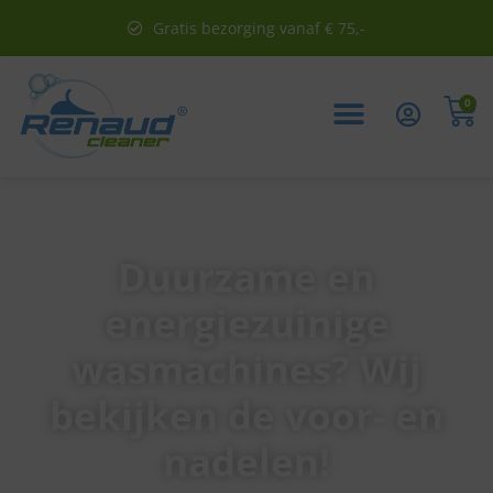
Gratis bezorging vanaf € 75,-
0
Duurzame en
energiezuinige
wasmachines? Wij
bekijken de voor- en
nadelen!