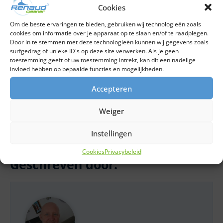
écht schoon.
Cookies
Om de beste ervaringen te bieden, gebruiken wij technologieën zoals
Ook het nadeel van het risico op vetluis/permastink
cookies om informatie over je apparaat op te slaan en/of te raadplegen.
hoeft zo gelukkig geen barrière te vormen voor het
Door in te stemmen met deze technologieën kunnen wij gegevens zoals
aanschaffen van een duurzame wasmachine. Het
surfgedrag of unieke ID's op deze site verwerken. Als je geen
toestemming geeft of uw toestemming intrekt, kan dit een nadelige
kiezen voor een duurzame wasmachine is niet alleen
invloed hebben op bepaalde functies en mogelijkheden.
goed voor het milieu, maar ook voor de
portemonnee. Zolang u de machine vervolgens goed
Accepteren
en regelmatig reinigt, kunt u genieten van een langere
levensduur en verbeterde wasresultaten. Zo kunt u
Weiger
op een simpele manier een steentje bijdragen aan
Instellingen
een schonere en groenere toekomst voor iedereen!
Cookies
Privacybeleid
Geschreven door: